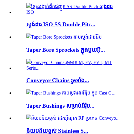
ស្តង់ដារ ISO SS Double Pitc...
Taper Bore Sprockets ក្នុងមួយអ៊ី...
Conveyor Chains រួមទាំង...
Taper Bushings សម្រាប់អឺរ៉ុប...
និយមន័យខ្ពស់ Stainless S...