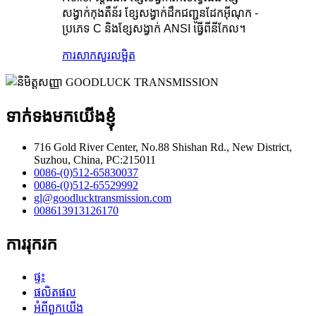
សង្វាក់កុងតឺន័រ ខ្សែសង្វាក់ដឹកជញ្ជូនដែកអ៊ីណុក -
ប្រភេទ C និងខ្សែសង្វាក់ ANSI ធ្វើពីនីកែល។
ការសាកសួរ
លម្អិត
ទាក់ទងមកយើងខ្ញុំ
716 Gold River Center, No.88 Shishan Rd., New District,
Suzhou, China, PC:215011
0086-(0)512-65830037
0086-(0)512-65529992
gl@goodlucktransmission.com
008613913126170
ការរុករក
ផ្ទះ
ផលិតផល
អំពីពួកយើង