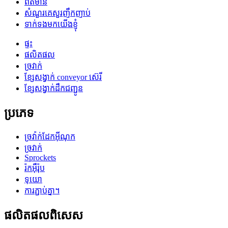
ព័ត៌មាន
សំណួរគេសួរញឹកញាប់
ទាក់ទងមកយើងខ្ញុំ
ផ្ទះ
ផលិតផល
ច្រវាក់
ខ្សែសង្វាក់ conveyor ស៊េរី
ខ្សែសង្វាក់ដឹកជញ្ជូន
ប្រភេទ
ច្រវ៉ាក់ដែកអ៊ីណុក
ច្រវាក់
Sprockets
រ៉កអ៊ឺរ៉ុប
ទុយោ
ការភ្ជាប់គ្នា។
ផលិតផលពិសេស