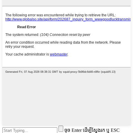
ចុច Enter ដើម្បីស្វែងរក ឬ ESC