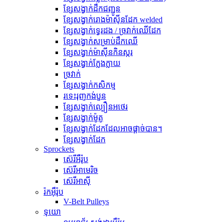
ខ្សែសង្វាក់ដឹកជញ្ជូន
ខ្សែសង្វាក់រោងម៉ាស៊ីនដែក welded
ខ្សែសង្វាក់ទ្វេរដង / ច្រវាក់ឈើដែក
ខ្សែសង្វាក់សម្រាប់ដឹកឈើ
ខ្សែសង្វាក់ម៉ាស៊ីនកិនស្ករ
ខ្សែសង្វាក់ក្លែងក្លាយ
ច្រវាក់
ខ្សែសង្វាក់កសិកម្ម
រទេះរុញកង់បួន
ខ្សែសង្វាក់ល្បឿនអថេរ
ខ្សែសង្វាក់ម៉ូតូ
ខ្សែសង្វាក់ដែកដែលអាចផ្ដាច់បាន។
ខ្សែសង្វាក់ដែក
Sprockets
ស៊េរីអឺរ៉ុប
ស៊េរីអាមេរិច
ស៊េរីអាស៊ី
រ៉កអ៊ឺរ៉ុប
V-Belt Pulleys
ទុយោ