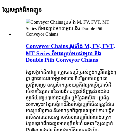
ខ្សែសង្វាក់ដឹកជញ្ជូន
Conveyor Chains រួមទាំង M, FV, FVT,
MT Series ក៏មានភ្ជាប់មកជាមួយ និង
Double Pith Conveyor Chians
ខ្សែសង្វាក់ដឹកជញ្ជូនត្រូវបានប្រើប្រាស់ក្នុងកម្មវិធីផ្សេងៗ
គ្នា ដូចជាសេវាកម្មម្ហូបអាហារ និងផ្នែករថយន្ត។ ជា
ប្រវត្តិសាស្ត្រ ឧស្សាហកម្មរថយន្តគឺជាអ្នកប្រើប្រាស់ដ៏
សំខាន់នៃប្រភេទនៃការដឹកជញ្ជូនទំនិញធ្ងន់នេះរវាង
ស្ថានីយ៍ផ្សេងៗនៅក្នុងឃ្លាំង ឬកន្លែងផលិត។ ប្រព័ន្ធ
conveyor ខ្សែសង្វាក់ដ៏រឹងមាំបង្ហាញពីវិធីសាស្រ្តដែល
មានប្រសិទ្ធភាព និងអាចទុកចិត្តបានសម្រាប់ការបង្កើន
ផលិតភាពដោយរក្សារបស់របរចេញពីជាន់រោងចក្រ។
ខ្សែសង្វាក់ដឹកជញ្ជូនមានច្រើនទំហំ ដូចជា ខ្សែសង្វាក់
Roller ស្តង់ដារ ខ្សែសង្វាក់រំកិលទ្វេរដង ខ្សែ