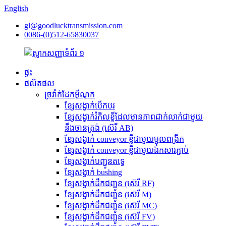
English
gl@goodlucktransmission.com
0086-(0)512-65830037
ផ្ទះ
ផលិតផល
ច្រវ៉ាក់ដែកអ៊ីណុក
ខ្សែសង្វាក់បើកបរ
ខ្សែសង្វាក់រំកិលខ្លីដែលមានភាពជាក់លាក់ជាមួយ
នឹងចានត្រង់ (ស៊េរី AB)
ខ្សែសង្វាក់ conveyor ខ្លីជាមួយម្ជុលពង្រីក
ខ្សែសង្វាក់ conveyor ខ្លីជាមួយឯកសារភ្ជាប់
ខ្សែសង្វាក់បញ្ជូនតទ្វេ
ខ្សែសង្វាក់ bushing
ខ្សែសង្វាក់ដឹកជញ្ជូន (ស៊េរី RF)
ខ្សែសង្វាក់ដឹកជញ្ជូន (ស៊េរី M)
ខ្សែសង្វាក់ដឹកជញ្ជូន (ស៊េរី MC)
ខ្សែសង្វាក់ដឹកជញ្ជូន (ស៊េរី FV)