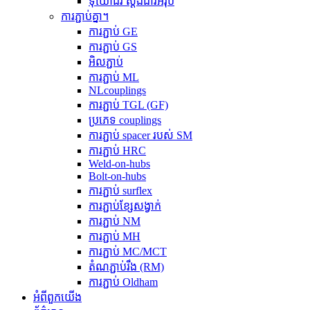
ទុយោជ័រ ស្តង់ដារអឺរ៉ុប
ការភ្ជាប់គ្នា។
ការភ្ជាប់ GE
ការភ្ជាប់ GS
អិលភ្ជាប់
ការភ្ជាប់ ML
NLcouplings
ការភ្ជាប់ TGL (GF)
ប្រភេទ couplings
ការភ្ជាប់ spacer របស់ SM
ការភ្ជាប់ HRC
Weld-on-hubs
Bolt-on-hubs
ការភ្ជាប់ surflex
ការភ្ជាប់ខ្សែសង្វាក់
ការភ្ជាប់ NM
ការភ្ជាប់ MH
ការភ្ជាប់ MC/MCT
តំណភ្ជាប់រឹង (RM)
ការភ្ជាប់ Oldham
អំពីពួកយើង