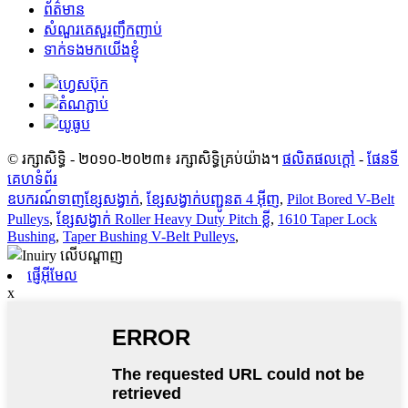
ព័ត៌មាន
សំណួរគេសួរញឹកញាប់
ទាក់ទងមកយើងខ្ញុំ
© រក្សាសិទ្ធិ - ២០១០-២០២៣៖ រក្សាសិទ្ធិគ្រប់យ៉ាង។
ផលិតផលក្តៅ
-
ផែនទី
គេហទំព័រ
ឧបករណ៍ទាញខ្សែសង្វាក់
,
ខ្សែសង្វាក់បញ្ជូនត 4 អ៊ីញ
,
Pilot Bored V-Belt
Pulleys
,
ខ្សែសង្វាក់ Roller Heavy Duty Pitch ខ្លី
,
1610 Taper Lock
Bushing
,
Taper Bushing V-Belt Pulleys
,
ផ្ញើអ៊ីមែល
x